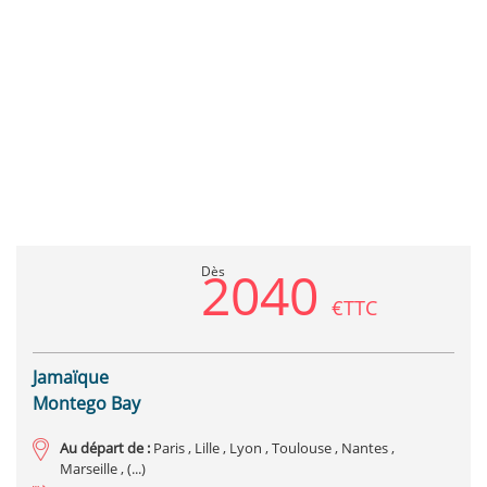
Previous
Next
2040
Dès
€TTC
Jamaïque
Montego Bay
Au départ de :
Paris , Lille , Lyon , Toulouse , Nantes ,
Marseille , (...)