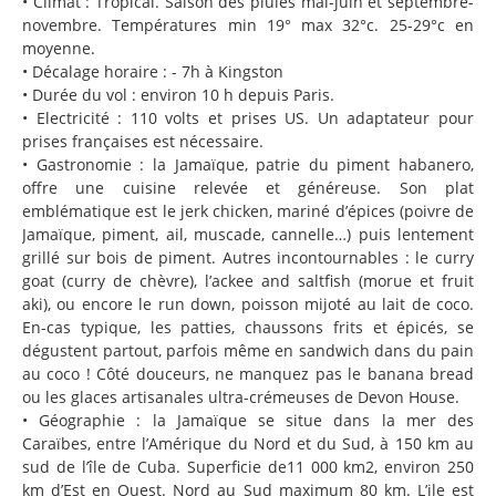
• Climat : Tropical. Saison des pluies mai-juin et septembre-
novembre. Températures min 19° max 32°c. 25-29°c en
moyenne.
• Décalage horaire : - 7h à Kingston
• Durée du vol : environ 10 h depuis Paris.
• Electricité : 110 volts et prises US. Un adaptateur pour
prises françaises est nécessaire.
• Gastronomie : la Jamaïque, patrie du piment habanero,
offre une cuisine relevée et généreuse. Son plat
emblématique est le jerk chicken, mariné d’épices (poivre de
Jamaïque, piment, ail, muscade, cannelle…) puis lentement
grillé sur bois de piment. Autres incontournables : le curry
goat (curry de chèvre), l’ackee and saltfish (morue et fruit
aki), ou encore le run down, poisson mijoté au lait de coco.
En-cas typique, les patties, chaussons frits et épicés, se
dégustent partout, parfois même en sandwich dans du pain
au coco ! Côté douceurs, ne manquez pas le banana bread
ou les glaces artisanales ultra-crémeuses de Devon House.
• Géographie : la Jamaïque se situe dans la mer des
Caraïbes, entre l’Amérique du Nord et du Sud, à 150 km au
sud de l’île de Cuba. Superficie de11 000 km2, environ 250
km d’Est en Ouest. Nord au Sud maximum 80 km. L’ile est