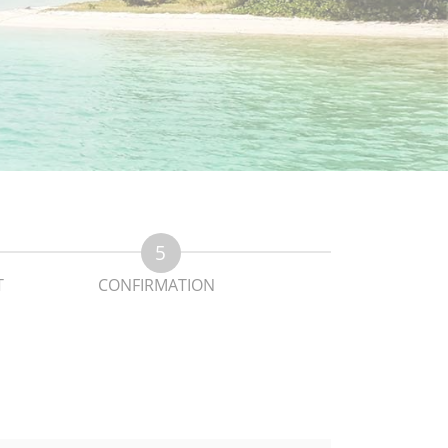
T
CONFIRMATION