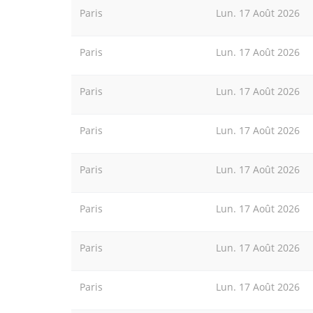
Paris
Lun. 17 Août 2026
Paris
Lun. 17 Août 2026
Paris
Lun. 17 Août 2026
Paris
Lun. 17 Août 2026
Paris
Lun. 17 Août 2026
Paris
Lun. 17 Août 2026
Paris
Lun. 17 Août 2026
Paris
Lun. 17 Août 2026