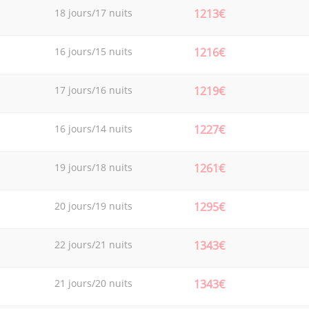
18 jours/17 nuits
1213€
16 jours/15 nuits
1216€
17 jours/16 nuits
1219€
16 jours/14 nuits
1227€
19 jours/18 nuits
1261€
20 jours/19 nuits
1295€
22 jours/21 nuits
1343€
21 jours/20 nuits
1343€