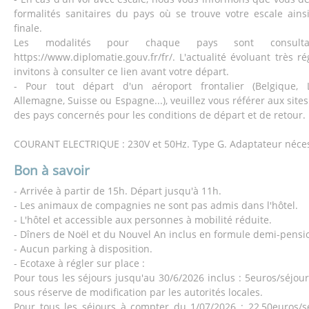
formalités sanitaires du pays où se trouve votre escale ains
finale.
Les modalités pour chaque pays sont consult
https://www.diplomatie.gouv.fr/fr/. L'actualité évoluant très 
invitons à consulter ce lien avant votre départ.
- Pour tout départ d'un aéroport frontalier (Belgique, 
Allemagne, Suisse ou Espagne...), veuillez vous référer aux sites
des pays concernés pour les conditions de départ et de retour.
COURANT ELECTRIQUE : 230V et 50Hz. Type G. Adaptateur néces
Bon à savoir
- Arrivée à partir de 15h. Départ jusqu'à 11h.
- Les animaux de compagnies ne sont pas admis dans l'hôtel.
- L'hôtel et accessible aux personnes à mobilité réduite.
- Dîners de Noël et du Nouvel An inclus en formule demi-pensi
- Aucun parking à disposition.
- Ecotaxe à régler sur place :
Pour tous les séjours jusqu'au 30/6/2026 inclus : 5euros/séjou
sous réserve de modification par les autorités locales.
Pour tous les séjours à compter du 1/07/2026 : 22,50euros/s