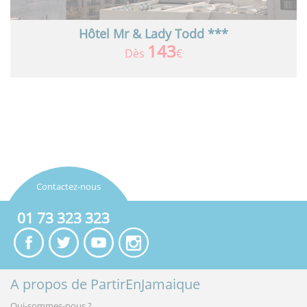
Hôtel Mr & Lady Todd ***
143
Dès
€
Contactez-nous
01 73 323 323
A propos de PartirEnJamaique
Qui-sommes-nous ?