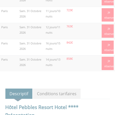
2026
nuits
réserve
723€
Paris
Sam. 31 Octobre
11 jours/10
Je
2026
nuits
réserve
763€
Paris
Sam. 31 Octobre
12 jours/11
Je
2026
nuits
réserve
842€
Paris
Sam. 31 Octobre
16 jours/15
Je
2026
nuits
réserve
858€
Paris
Sam. 31 Octobre
14 jours/13
Je
2026
nuits
réserve
Descriptif
Conditions tarifaires
Hôtel Pebbles Resort Hotel ****