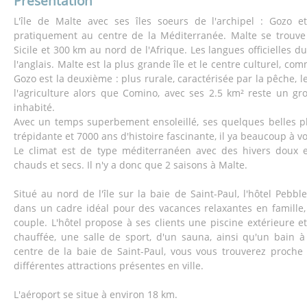
Présentation
L'île de Malte avec ses îles soeurs de l'archipel : Gozo e
pratiquement au centre de la Méditerranée. Malte se trouv
Sicile et 300 km au nord de l'Afrique. Les langues officielles du
l'anglais. Malte est la plus grande île et le centre culturel, com
Gozo est la deuxième : plus rurale, caractérisée par la pêche, le
l'agriculture alors que Comino, avec ses 2.5 km² reste un gr
inhabité.
Avec un temps superbement ensoleillé, ses quelques belles p
trépidante et 7000 ans d'histoire fascinante, il ya beaucoup à voi
Le climat est de type méditerranéen avec des hivers doux e
chauds et secs. Il n'y a donc que 2 saisons à Malte.
Situé au nord de l'île sur la baie de Saint-Paul, l'hôtel Pebbl
dans un cadre idéal pour des vacances relaxantes en famille
couple. L'hôtel propose à ses clients une piscine extérieure e
chauffée, une salle de sport, d'un sauna, ainsi qu'un bain 
centre de la baie de Saint-Paul, vous vous trouverez proch
différentes attractions présentes en ville.
L'aéroport se situe à environ 18 km.