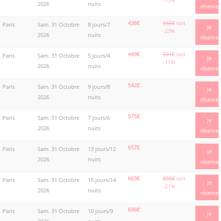
2026
nuits
réserve
438€
566€
soit
Paris
Sam. 31 Octobre
8 jours/7
Je
-23%
2026
nuits
réserve
449€
501€
soit
Paris
Sam. 31 Octobre
5 jours/4
Je
-11%
2026
nuits
réserve
542€
Paris
Sam. 31 Octobre
9 jours/8
Je
2026
nuits
réserve
575€
Paris
Sam. 31 Octobre
7 jours/6
Je
2026
nuits
réserve
657€
Paris
Sam. 31 Octobre
13 jours/12
Je
2026
nuits
réserve
663€
835€
soit
Paris
Sam. 31 Octobre
15 jours/14
Je
-21%
2026
nuits
réserve
696€
Paris
Sam. 31 Octobre
10 jours/9
Je