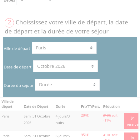
2
Choississez votre ville de départ, la date
de départ et la durée de votre séjour
Ville de départ
Date de départ
Durée du sejour
Ville de
départ
Date de Départ
Durée
PrixTT/Pers.
Réduction
284€
318€
soit
Paris
Sam. 31 Octobre
4 jours/3
Je
-11%
2026
nuits
réserve
351€
410€
soit
Paris
Sam. 31 Octobre
6 jours/5
Je
-15%