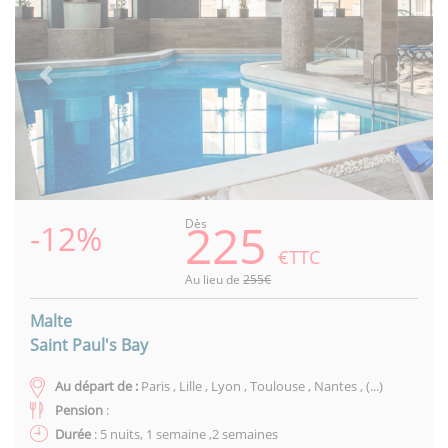
Previous
Next
225
Dès
-12%
€TTC
Au lieu de
255€
Malte
Saint Paul's Bay
Au départ de :
Paris , Lille , Lyon , Toulouse , Nantes , (...)
Pension
:
Durée
: 5 nuits, 1 semaine ,2 semaines