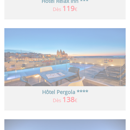
Hôtel Relax Inn ***
119
Dès
€
Hôtel Pergola ****
138
Dès
€