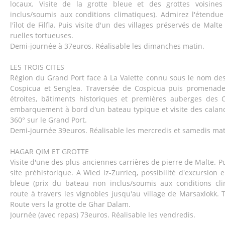
locaux. Visite de la grotte bleue et des grottes voisine
inclus/soumis aux conditions climatiques). Admirez l'étendu
l'îlot de Filfla. Puis visite d'un des villages préservés de Malt
ruelles tortueuses.
Demi-journée à 37euros. Réalisable les dimanches matin.
LES TROIS CITES
Région du Grand Port face à La Valette connu sous le nom des T
Cospicua et Senglea. Traversée de Cospicua puis promenade 
étroites, bâtiments historiques et premières auberges des Ch
embarquement à bord d'un bateau typique et visite des calan
360° sur le Grand Port.
Demi-journée 39euros. Réalisable les mercredis et samedis mat
HAGAR QIM ET GROTTE
Visite d'une des plus anciennes carrières de pierre de Malte. P
site préhistorique. A Wied iz-Zurrieq, possibilité d'excursion 
bleue (prix du bateau non inclus/soumis aux conditions cli
route à travers les vignobles jusqu'au village de Marsaxlokk.
Route vers la grotte de Ghar Dalam.
Journée (avec repas) 73euros. Réalisable les vendredis.