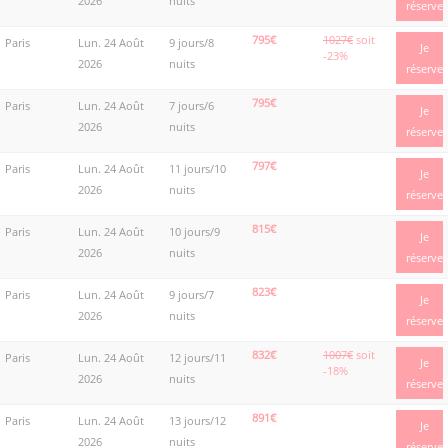
2026
nuits
réserve
795€
1027€
soit
Paris
Lun. 24 Août
9 jours/8
Je
-23%
2026
nuits
réserve
795€
Paris
Lun. 24 Août
7 jours/6
Je
2026
nuits
réserve
797€
Paris
Lun. 24 Août
11 jours/10
Je
2026
nuits
réserve
815€
Paris
Lun. 24 Août
10 jours/9
Je
2026
nuits
réserve
823€
Paris
Lun. 24 Août
9 jours/7
Je
2026
nuits
réserve
832€
1007€
soit
Paris
Lun. 24 Août
12 jours/11
Je
-18%
2026
nuits
réserve
891€
Paris
Lun. 24 Août
13 jours/12
Je
2026
nuits
réserve