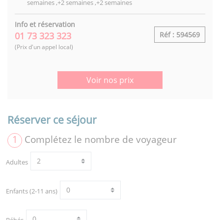
semaines ,+2 semaines ,+2 semaines
Info et réservation
01 73 323 323
Réf : 594569
(Prix d'un appel local)
Voir nos prix
Réserver ce séjour
1
Complétez le nombre de voyageur
Adultes
Enfants (2-11 ans)
Bébés