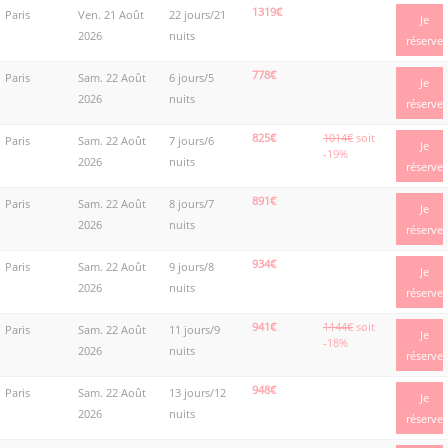
1319€
Paris
Ven. 21 Août
22 jours/21
Je
2026
nuits
réserve
778€
Paris
Sam. 22 Août
6 jours/5
Je
2026
nuits
réserve
825€
1014€
soit
Paris
Sam. 22 Août
7 jours/6
Je
-19%
2026
nuits
réserve
891€
Paris
Sam. 22 Août
8 jours/7
Je
2026
nuits
réserve
934€
Paris
Sam. 22 Août
9 jours/8
Je
2026
nuits
réserve
941€
1144€
soit
Paris
Sam. 22 Août
11 jours/9
Je
-18%
2026
nuits
réserve
948€
Paris
Sam. 22 Août
13 jours/12
Je
2026
nuits
réserve