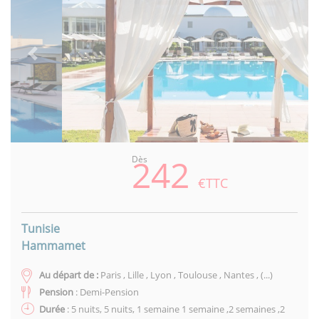
Previous
Next
242
Dès
€TTC
Tunisie
Hammamet
Au départ de :
Paris , Lille , Lyon , Toulouse , Nantes , (...)
Pension
: Demi-Pension
Durée
: 5 nuits, 5 nuits, 1 semaine 1 semaine ,2 semaines ,2