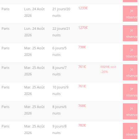
1233€
Paris
Lun. 24 Août
21 jours/20
Je
2026
nuits
réserve
1270€
Paris
Lun. 24 Août
22 jours/21
Je
2026
nuits
réserve
738€
Paris
Mar. 25 Août
6 jours/5
Je
2026
nuits
réserve
761€
1021€
soit
Paris
Mar. 25 Août
8 jours/7
Je
-26%
2026
nuits
réserve
761€
Paris
Mar. 25 Août
10 jours/9
Je
2026
nuits
réserve
768€
Paris
Mar. 25 Août
8 jours/6
Je
2026
nuits
réserve
782€
Paris
Mar. 25 Août
9 jours/8
Je
2026
nuits
réserve