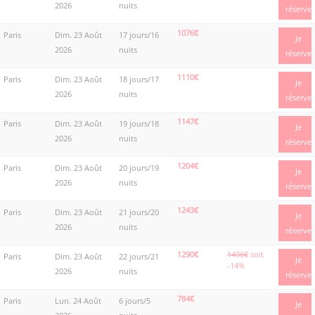
2026
nuits
réserve
1076€
Paris
Dim. 23 Août
17 jours/16
Je
2026
nuits
réserve
1110€
Paris
Dim. 23 Août
18 jours/17
Je
2026
nuits
réserve
1147€
Paris
Dim. 23 Août
19 jours/18
Je
2026
nuits
réserve
1204€
Paris
Dim. 23 Août
20 jours/19
Je
2026
nuits
réserve
1243€
Paris
Dim. 23 Août
21 jours/20
Je
2026
nuits
réserve
1290€
1496€
soit
Paris
Dim. 23 Août
22 jours/21
Je
-14%
2026
nuits
réserve
784€
Paris
Lun. 24 Août
6 jours/5
Je