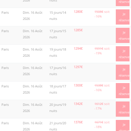
2026
nuits
réserve
1280€
1508€
soit
Paris
Dim. 16 Août
15 jours/14
Je
-16%
2026
nuits
réserve
1285€
Paris
Dim. 16 Août
17 jours/15
Je
2026
nuits
réserve
1294€
1591€
soit
Paris
Dim. 16 Août
19 jours/18
Je
-19%
2026
nuits
réserve
1297€
Paris
Dim. 16 Août
17 jours/16
Je
2026
nuits
réserve
1300€
1538€
soit
Paris
Dim. 16 Août
18 jours/17
Je
-16%
2026
nuits
réserve
1342€
1612€
soit
Paris
Dim. 16 Août
20 jours/19
Je
-17%
2026
nuits
réserve
1376€
1671€
soit
Paris
Dim. 16 Août
21 jours/20
Je
-18%
2026
nuits
réserve