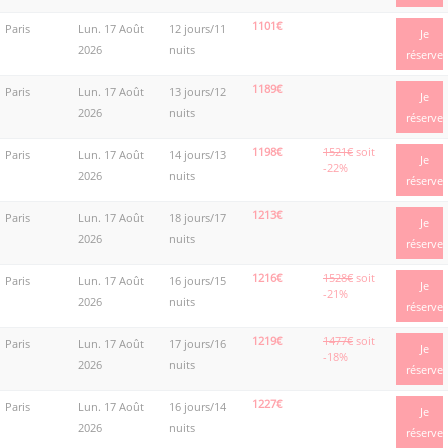
1101€
Paris
Lun. 17 Août
12 jours/11
Je
2026
nuits
réserve
1189€
Paris
Lun. 17 Août
13 jours/12
Je
2026
nuits
réserve
1198€
1521€
soit
Paris
Lun. 17 Août
14 jours/13
Je
-22%
2026
nuits
réserve
1213€
Paris
Lun. 17 Août
18 jours/17
Je
2026
nuits
réserve
1216€
1528€
soit
Paris
Lun. 17 Août
16 jours/15
Je
-21%
2026
nuits
réserve
1219€
1477€
soit
Paris
Lun. 17 Août
17 jours/16
Je
-18%
2026
nuits
réserve
1227€
Paris
Lun. 17 Août
16 jours/14
Je
2026
nuits
réserve