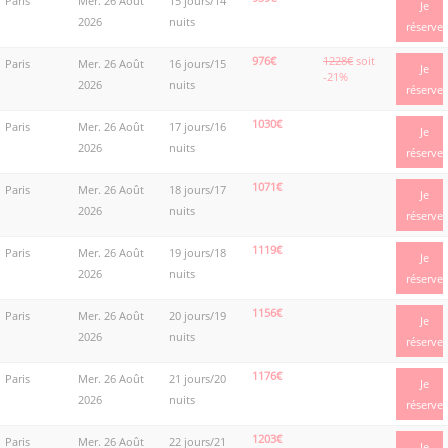
Paris
Mer. 26 Août
15 jours/14
Je
2026
nuits
réserve
976€
1228€
soit
Paris
Mer. 26 Août
16 jours/15
Je
-21%
2026
nuits
réserve
1030€
Paris
Mer. 26 Août
17 jours/16
Je
2026
nuits
réserve
1071€
Paris
Mer. 26 Août
18 jours/17
Je
2026
nuits
réserve
1119€
Paris
Mer. 26 Août
19 jours/18
Je
2026
nuits
réserve
1156€
Paris
Mer. 26 Août
20 jours/19
Je
2026
nuits
réserve
1176€
Paris
Mer. 26 Août
21 jours/20
Je
2026
nuits
réserve
1203€
Paris
Mer. 26 Août
22 jours/21
Je